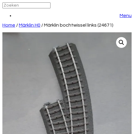
Menu
Home
/
Märklin H0
/ Märklin bochtwissel links (24671)